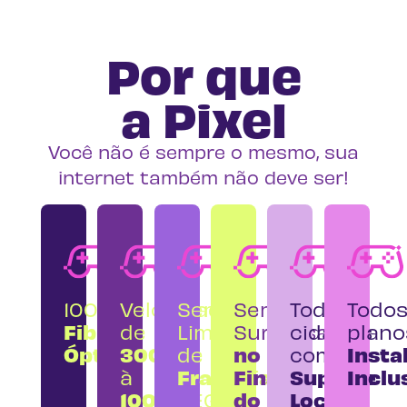
Por que
a Pixel
Você não é sempre o mesmo, sua
internet também não deve ser!
100%
Velocidade
Sem
Sem
Todas
Todo
Fibra
de
Limite
Surpresa
cidades
plano
Óptica
300
no
Insta
de
com
Franquia
Final
Suporte
Inclu
à
1000
do
Local
MEGA