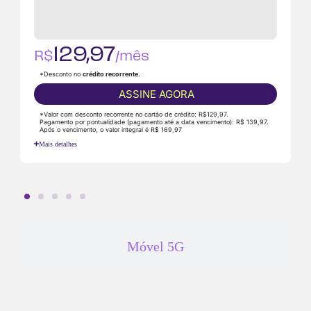
na
Casa
129,97
R$
/mês
*Desconto no
crédito recorrente.
ASSINE AGORA
*Valor com desconto recorrente no cartão de crédito: R$129,97.
Pagamento por pontualidade (pagamento até a data vencimento): R$ 139,97.
Após o vencimento, o valor integral é R$ 169,97
Mais detalhes
Móvel 5G